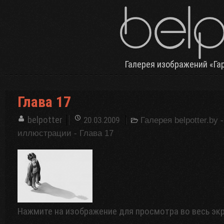
Галерея изображений «Га
Глава 17
belpotter
20.03.2009
Галерея belpotter.by
иллюстрации
- Глава 17
Нажмите на изображение для просмотра во весь эк