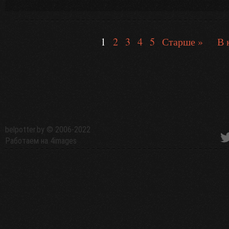
1
2
3
4
5
Старше »
В 
belpotter.by
© 2006-2022
Работаем на
4images